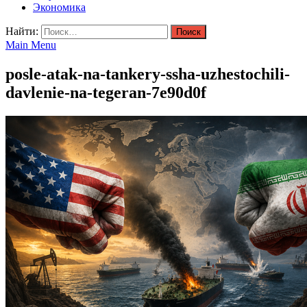
Экономика
Найти:
Main Menu
posle-atak-na-tankery-ssha-uzhestochili-
davlenie-na-tegeran-7e90d0f