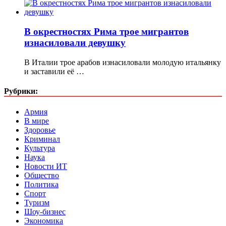
В окрестностях Рима трое мигрантов
изнасиловали девушку
В Италии трое арабов изнасиловали молодую итальянку
и заставили её …
Рубрики:
Армия
В мире
Здоровье
Криминал
Культура
Наука
Новости ИТ
Общество
Политика
Спорт
Туризм
Шоу-бизнес
Экономика