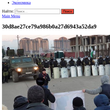
Экономика
Найти:
Main Menu
30d8ae27ce79a986b0a27d6943a52da9