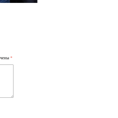
ечены
*