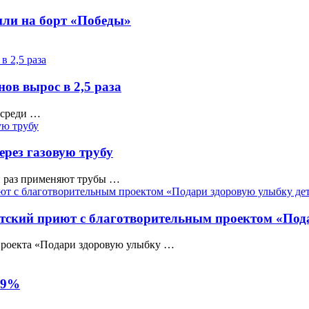
или на борт «Победы»
ов вырос в 2,5 раза
 среди …
рез газовую трубу
й раз применяют трубы …
етский приют с благотворительным проектом «Под
 проекта «Подари здоровую улыбку …
6,9%