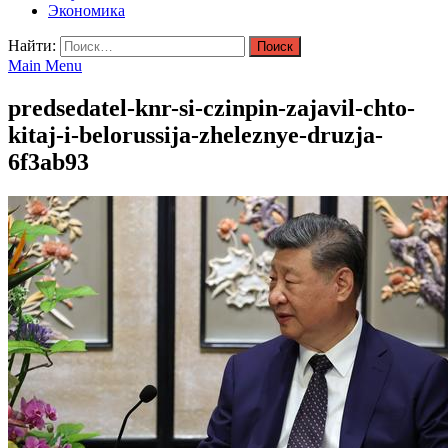
Экономика
Найти:
Main Menu
predsedatel-knr-si-czinpin-zajavil-chto-
kitaj-i-belorussija-zheleznye-druzja-
6f3ab93