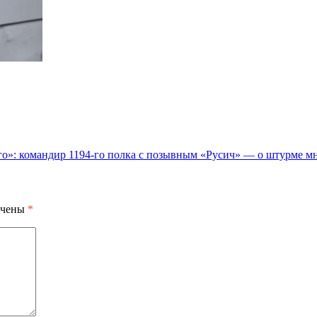
о»: командир 1194-го полка с позывным «Русич» — о штурме м
ечены
*