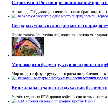
Строители в России признали: жильё продать
Александр Гайдуков: россияне перестали брать квартиры
Сверхразум засунул в одно место снаряд вр
После файлов Эпштейна нас, конечно, сложно уже удиви
Мир входит в фазу структурного роста потре
Мир входит в фазу структурного роста потребления элек
Кинжальные удары с воздуха: как беспилот
Расчёты ударных FPV-дронов войск беспилотных систем