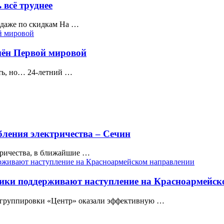
 всё труднее
 даже по скидкам На …
емён Первой мировой
ть, но… 24-летний …
бления электричества – Сечин
тричества, в ближайшие …
ники поддерживают наступление на Красноармейс
 группировки «Центр» оказали эффективную …