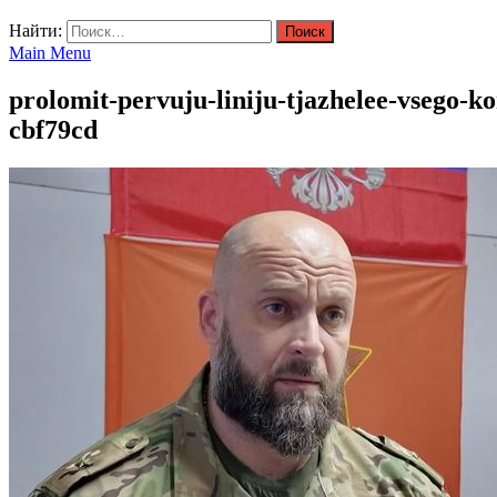
Найти:
Main Menu
prolomit-pervuju-liniju-tjazhelee-vsego-
cbf79cd