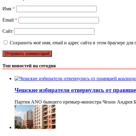
Имя
*
Email
*
Сайт
Сохранить моё имя, email и адрес сайта в этом браузере д
Топ новостей на сегодня
Чешские избиратели отвернулись от правящ
Партия ANO бывшего премьер-министра Чехии Андрея Б