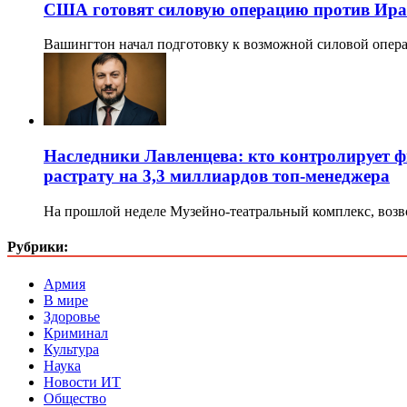
США готовят силовую операцию против Ир
Вашингтон начал подготовку к возможной силовой опера
Наследники Лавленцева: кто контролирует ф
растрату на 3,3 миллиардов топ-менеджера
На прошлой неделе Музейно-театральный комплекс, возв
Рубрики:
Армия
В мире
Здоровье
Криминал
Культура
Наука
Новости ИТ
Общество