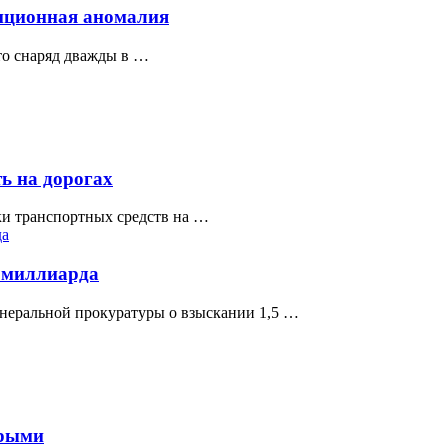
упционная аномалия
то снаряд дважды в …
ь на дорогах
ки транспортных средств на …
а миллиарда
неральной прокуратуры о взыскании 1,5 …
арыми