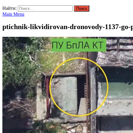
Найти:
Main Menu
ptichnik-likvidirovan-dronovody-1137-go-