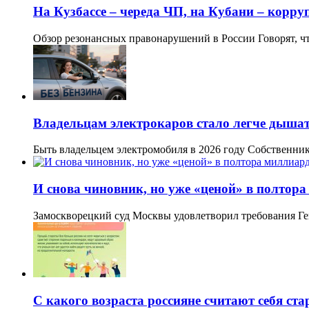
На Кузбассе – череда ЧП, на Кубани – корр
Обзор резонансных правонарушений в России Говорят, ч
Владельцам электрокаров стало легче дышат
Быть владельцем электромобиля в 2026 году Собственни
И снова чиновник, но уже «ценой» в полтор
Замоскворецкий суд Москвы удовлетворил требования Ге
С какого возраста россияне считают себя ст