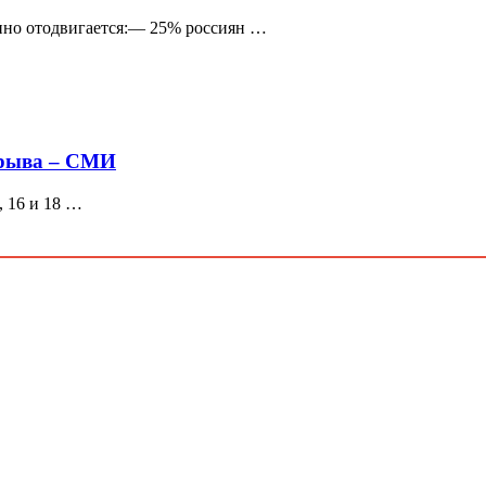
нно отодвигается:— 25% россиян …
срыва – СМИ
, 16 и 18 …