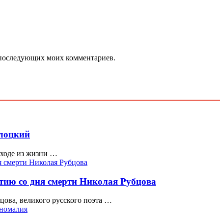
ля последующих моих комментариев.
олоцкий
уходе из жизни …
летию со дня смерти Николая Рубцова
ова, великого русского поэта …