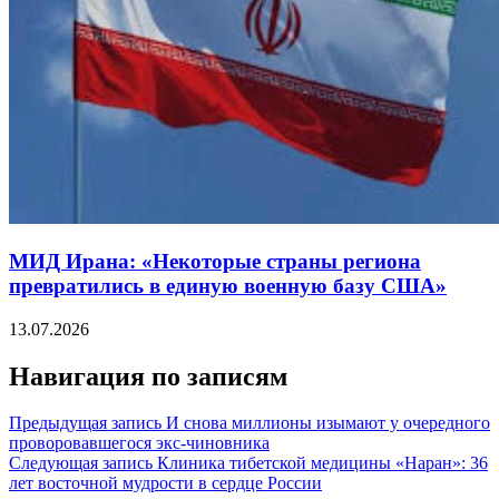
МИД Ирана: «Некоторые страны региона
превратились в единую военную базу США»
13.07.2026
Навигация по записям
Предыдущая запись
И снова миллионы изымают у очередного
проворовавшегося экс-чиновника
Следующая запись
Клиника тибетской медицины «Наран»: 36
лет восточной мудрости в сердце России