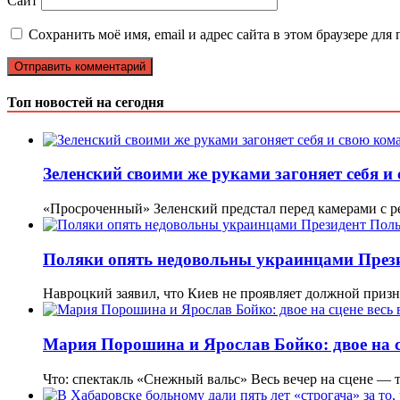
Сайт
Сохранить моё имя, email и адрес сайта в этом браузере д
Топ новостей на сегодня
Зеленский своими же руками загоняет себя и
«Просроченный» Зеленский предстал перед камерами с ре
Поляки опять недовольны украинцами Прези
Навроцкий заявил, что Киев не проявляет должной приз
Мария Порошина и Ярослав Бойко: двое на с
Что: спектакль «Снежный вальс» Весь вечер на сцене — 