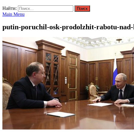
Найти:
Main Menu
putin-poruchil-osk-prodolzhit-rabotu-nad-