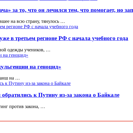
ча» за то, что он лечился тем, что помогает, но з
вшее на всю страну, тянулось …
же в третьем регионе РФ с начала учебного года
зной одежды учеников, …
дульгенции на геноцид»
бланш на …
 обратились к Путину из-за закона о Байкале
тинг против закона, …