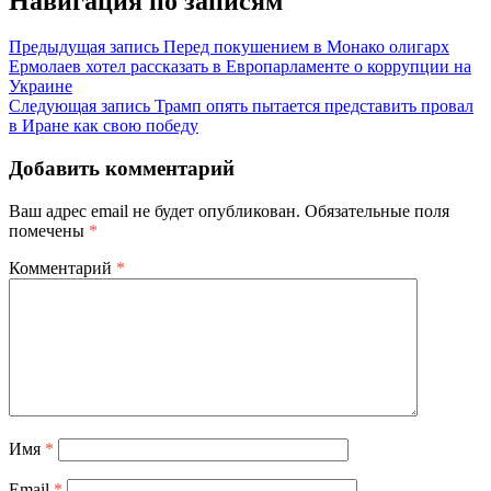
Навигация по записям
Предыдущая запись
Перед покушением в Монако олигарх
Ермолаев хотел рассказать в Европарламенте о коррупции на
Украине
Следующая запись
Трамп опять пытается представить провал
в Иране как свою победу
Добавить комментарий
Ваш адрес email не будет опубликован.
Обязательные поля
помечены
*
Комментарий
*
Имя
*
Email
*