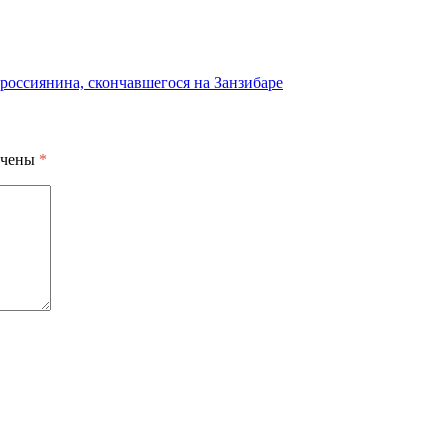
россиянина, скончавшегося на Занзибаре
ечены
*