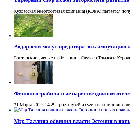
Кузбасская энергосетевая компания (КЭнК) пытается пол
Водоросли могут предотвратить ампутацию 
Британские ученые из больницы Святого Томаса и Коро
Финнов ограбили в четырехзвездочном отеле
31 Марта 2019, 14:29 Трое друзей из Финляндии приехал
Мэр Таллина обвинил власти Эстонии в поп