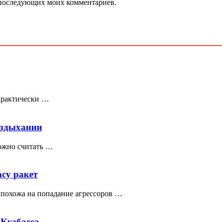
ля последующих моих комментариев.
 практически …
издыхании
ожно считать …
су ракет
 похожа на попадание агрессоров …
 Кузбасса