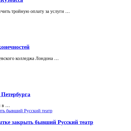
учить тройную оплату за услуги …
конечностей
левского колледжа Лондона …
 Петербурга
и в …
ытке закрыть бывший Русский театр