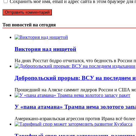
Сохранить моё имя, email и адрес сайта в этом браузере д
Топ новостей на сегодня
Виктория над нищетой
На днях Росстат бодро отчитался, что бедность в России
Добропольский прорыв: ВСУ на последнем 
Прошедший на Аляске саммит лидеров России и США м
У «пана атамана» Трампа нема золотого запа
Американо-израильская агрессия против Ирана всё более
Тарифный спор может затормозить развитие