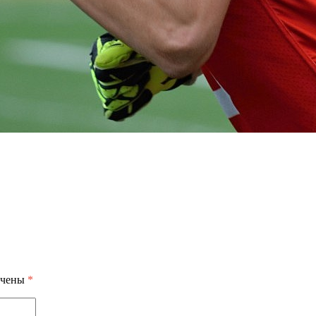
ечены
*