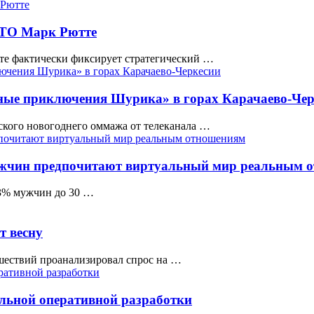
НАТО Марк Рютте
тте фактически фиксирует стратегический …
тные приключения Шурика» в горах Карачаево-Че
кого новогоднего оммажа от телеканала …
ужчин предпочитают виртуальный мир реальным 
63% мужчин до 30 …
т весну
шествий проанализировал спрос на …
ельной оперативной разработки