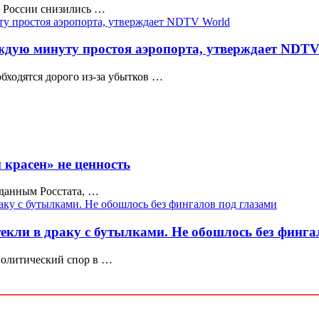
т России снизились …
ждую минуту простоя аэропорта, утверждает NDTV
бходятся дорого из-за убытков …
 красен» не ценность
 данным Росстата, …
екли в драку с бутылками. Не обошлось без финга
Политический спор в …