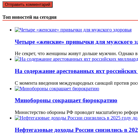
Топ новостей на сегодня
Четыре «женские» привычки для мужского з
Не секрет, что женщины живут дольше мужчин. Однако 
На содержание арестованных яхт российски
С момента введения международных санкций против рос
Минобороны сокращает бюрократию
Министерство обороны РФ проводит масштабную реформ
Нефтегазовые доходы России снизились в 202