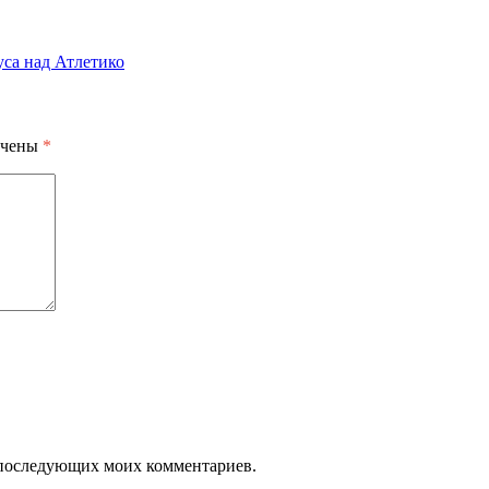
са над Атлетико
ечены
*
ля последующих моих комментариев.