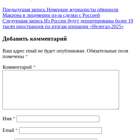
Предыдущая запись
Немецкие журналисты обвинили
Макрона в лицемерии из-за сделки с Россией
Следующая запись
Из России будут депортированы более 19
тысяч иностранцев по итогам операции «Нелегал-2025»
Добавить комментарий
Ваш адрес email не будет опубликован.
Обязательные поля
помечены
*
Комментарий
*
Имя
*
Email
*