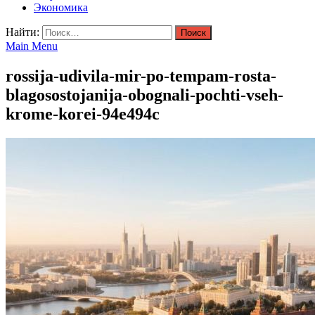
Экономика
Найти:
Main Menu
rossija-udivila-mir-po-tempam-rosta-
blagosostojanija-obognali-pochti-vseh-
krome-korei-94e494c