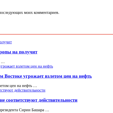
ля последующих моих комментариев.
вропы на получит
е …
м Востоке угрожает взлетом цен на нефть
летом цен на нефть …
 не соответствуют действительности
президента Сирии Башара …