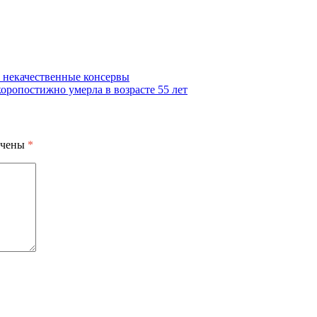
 некачественные консервы
оропостижно умерла в возрасте 55 лет
ечены
*