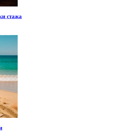
ки стажа
и