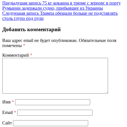
Предыдущая запись
75 кг кокаина в трюме с зерном: в порту
Румынии задержали судно, прибывшее из Украины
Следующая запись
Трампа обещали больше не подставлять
столь глупо под пули
Добавить комментарий
Ваш адрес email не будет опубликован.
Обязательные поля
помечены
*
Комментарий
*
Имя
*
Email
*
Сайт