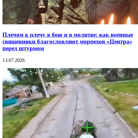
Плечом к плечу в бою и в молитве: как военные
священники благословляют морпехов «Центра»
перед штурмом
13.07.2026