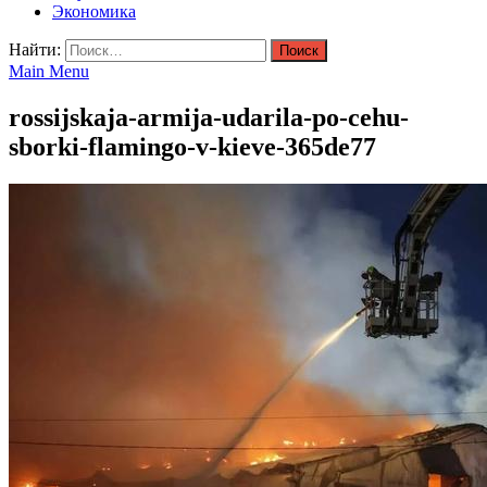
Экономика
Найти:
Main Menu
rossijskaja-armija-udarila-po-cehu-
sborki-flamingo-v-kieve-365de77