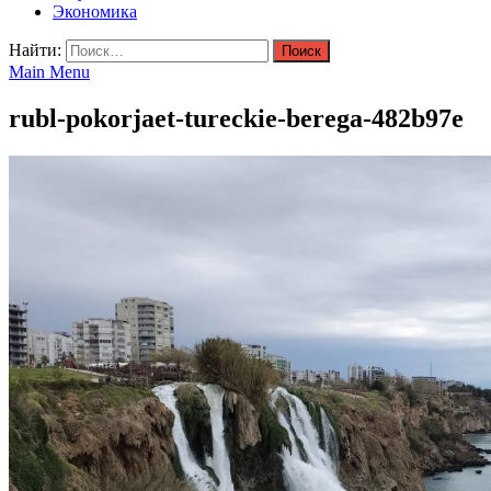
Экономика
Найти:
Main Menu
rubl-pokorjaet-tureckie-berega-482b97e