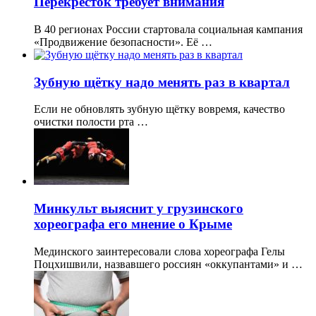
Перекрёсток требует внимания
В 40 регионах России стартовала социальная кампания
«Продвижение безопасности». Её …
Зубную щётку надо менять раз в квартал
Если не обновлять зубную щётку вовремя, качество
очистки полости рта …
Минкульт выяснит у грузинского
хореографа его мнение о Крыме
Мединского заинтересовали слова хореографа Гелы
Поцхишвили, назвавшего россиян «оккупантами» и …