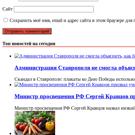
Сайт
Сохранить моё имя, email и адрес сайта в этом браузере д
Топ новостей на сегодня
Администрация Ставрополя не смогла объясн
Скандал в Ставрополе: плакаты ко Дню Победы использ
Министр просвещения РФ Сергей Кравцов пр
Министр просвещения РФ Сергей Кравцов назвал низкий