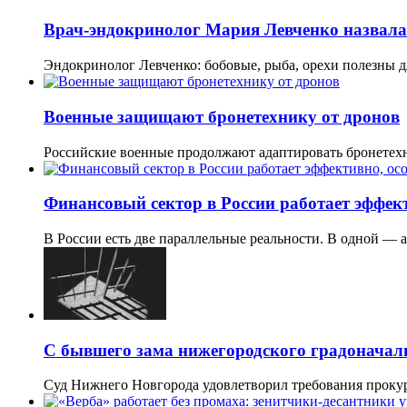
Врач-эндокринолог Мария Левченко назвала
Эндокринолог Левченко: бобовые, рыба, орехи полезны д
Военные защищают бронетехнику от дронов
Российские военные продолжают адаптировать бронетехн
Финансовый сектор в России работает эффект
В России есть две параллельные реальности. В одной —
С бывшего зама нижегородского градоначаль
Суд Нижнего Новгорода удовлетворил требования проку