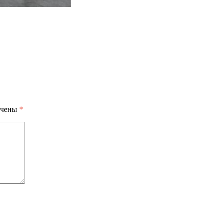
ечены
*