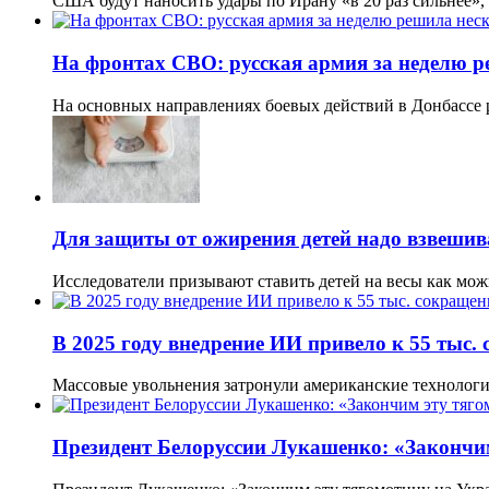
США будут наносить удары по Ирану «в 20 раз сильнее»
На фронтах СВО: русская армия за неделю р
На основных направлениях боевых действий в Донбассе 
Для защиты от ожирения детей надо взвешива
Исследователи призывают ставить детей на весы как мо
В 2025 году внедрение ИИ привело к 55 тыс
Массовые увольнения затронули американские технолог
Президент Белоруссии Лукашенко: «Закончим