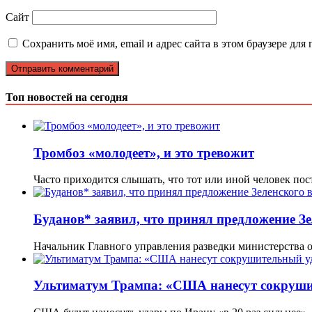
Сайт
Сохранить моё имя, email и адрес сайта в этом браузере д
Топ новостей на сегодня
Тромбоз «молодеет», и это тревожит
Часто приходится слышать, что тот или иной человек по
Буданов* заявил, что принял предложение Зе
Начальник Главного управления разведки министерства
Ультиматум Трампа: «США нанесут сокрушит