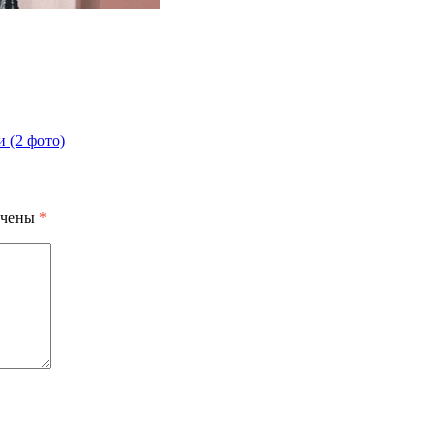
 (2 фото)
ечены
*