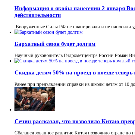
Информация о якобы нанесении 2 января Воо
действительности
Вооруженные Силы РФ не планировали и не наносили у
Бархатный сезон будет долгим
Научный руководитель Гидрометцентра России Роман Вил
Скидка детям 50% на проезд в поезде теперь
Ранее при предъявлении справки из школы детям от 10 д
Сечин рассказал, что позволило Китаю прев
Сбалансированное развитие Китая позволило стране по п