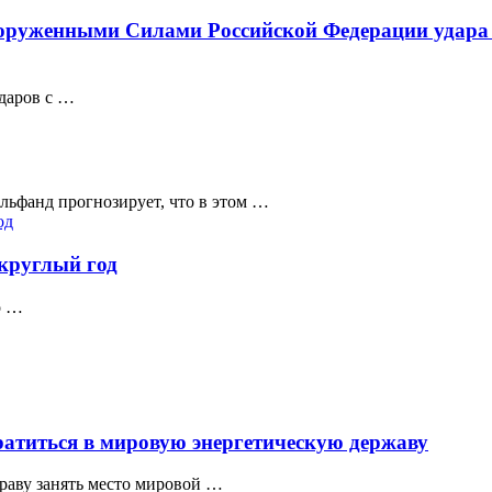
руженными Силами Российской Федерации удара п
даров с …
ьфанд прогнозирует, что в этом …
 круглый год
о …
ратиться в мировую энергетическую державу
раву занять место мировой …