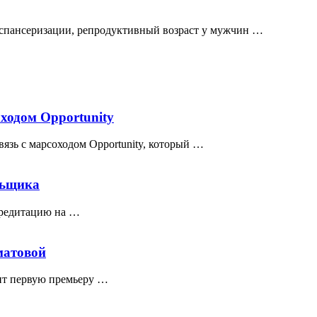
спансеризации, репродуктивный возраст у мужчин …
ходом Opportunity
зь с марсоходом Opportunity, который …
льщика
ккредитацию на …
матовой
вит первую премьеру …