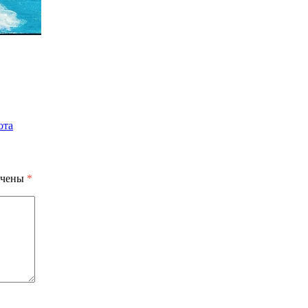
ота
ечены
*