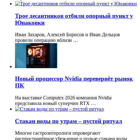
Трое десантников отбили опорный пункт у
Юнаковки
Иван Захаров, Алексей Борисов и Иван Дельцов
провели операцию вблизи …
Новый процессор Nvidia перевернёт рынок
ПК
На выставке Computex 2026 компания Nvidia
представила новый суперчип RTX …
Стакан воды по утрам – пустой ритуал
Многие гастроэнтерологи опровергают
распространённое убеждение о пользе стакана воды