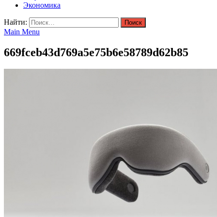
Экономика
Найти:
Main Menu
669fceb43d769a5e75b6e58789d62b85