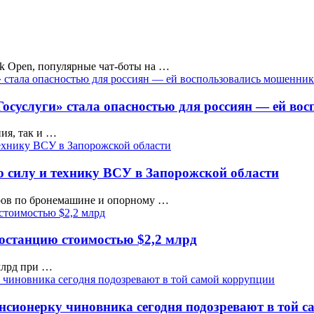
k Open, популярные чат-боты на …
Госуслуги» стала опасностью для россиян — ей во
ия, так и …
 силу и технику ВСУ в Запорожской области
ров по бронемашине и опорному …
останцию стоимостью $2,2 млрд
 млрд при …
нсионерку чиновника сегодня подозревают в той 