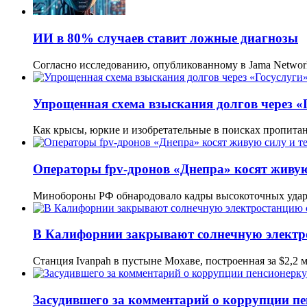
ИИ в 80% случаев ставит ложные диагнозы
Согласно исследованию, опубликованному в Jama Networ
Упрощенная схема взыскания долгов через «
Как крысы, юркие и изобретательные в поисках пропитан
Операторы fpv-дронов «Днепра» косят живую
Минобороны РФ обнародовало кадры высокоточных уда
В Калифорнии закрывают солнечную электр
Станция Ivanpah в пустыне Мохаве, построенная за $2,2
Засудившего за комментарий о коррупции пе