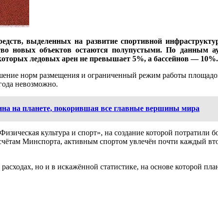
редств, выделенных на развитие спортивной инфраструкт
во новых объектов остаются полупустыми. По данным ауд
екоторых ледовых арен не превышает 5%, а бассейнов — 10%.
ение норм размещения и ограниченный режим работы площадок.
 года невозможно.
на на планете, покорившая все главные вершины мира
зическая культура и спорт», на создание которой потратили б
асчётам Минспорта, активным спортом увлечён почти каждый в
расходах, но и в искажённой статистике, на основе которой пл