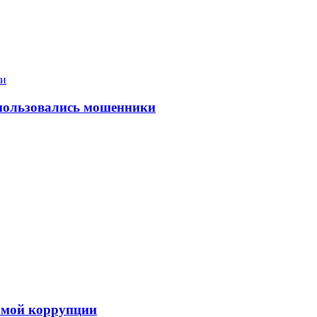
спользовались мошенники
самой коррупции