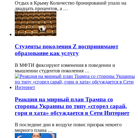
Отдых в Крыму Количество бронирований упало на
двадцать процентов, а …
Студенты поколения Z воспринимают
образование как услугу
В МФТИ фиксируют изменения в поведении и
мышлении студентов поколения …
Реакция на мирный план Трампа со
стороны Украины по типу «сгорел сарай,
гори и хата» обсуждается в Сети Интернет
В последние дни в воздухе повис призрак некоего
мирного плана …