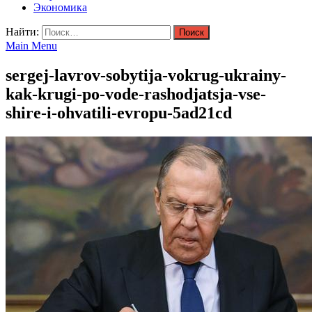
Экономика
Найти:
Main Menu
sergej-lavrov-sobytija-vokrug-ukrainy-
kak-krugi-po-vode-rashodjatsja-vse-
shire-i-ohvatili-evropu-5ad21cd