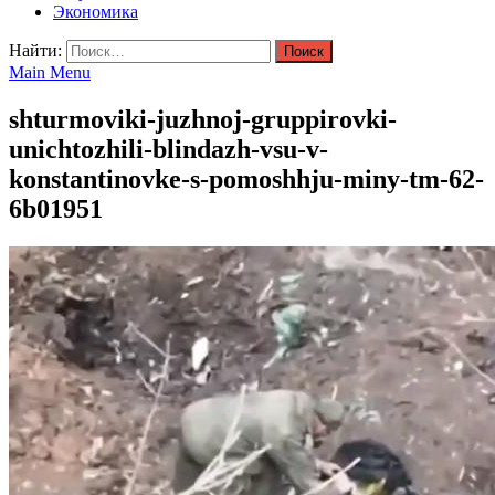
Экономика
Найти:
Main Menu
shturmoviki-juzhnoj-gruppirovki-
unichtozhili-blindazh-vsu-v-
konstantinovke-s-pomoshhju-miny-tm-62-
6b01951