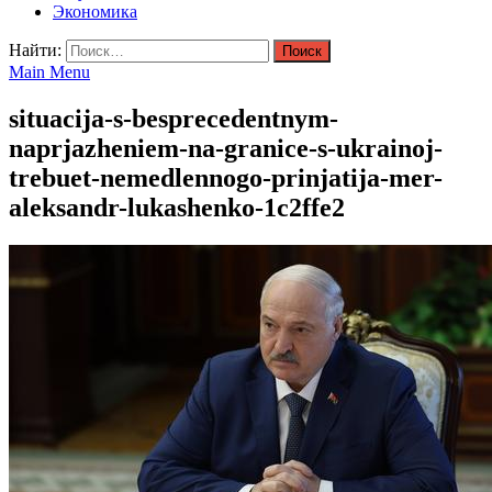
Экономика
Найти:
Main Menu
situacija-s-besprecedentnym-
naprjazheniem-na-granice-s-ukrainoj-
trebuet-nemedlennogo-prinjatija-mer-
aleksandr-lukashenko-1c2ffe2