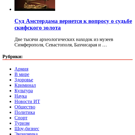
Суд Амстердама вернется к вопросу о судьбе
скифского золота
Две тысячи археологических находок из музеев
Симферополя, Севастополя, Бахчисарая и …
Рубрики:
Армия
В мире
Здоровье
Криминал
Культура
Наука
Новости ИТ
Общество
Политика
Спорт
Туризм
Шоу-бизнес
Экономика