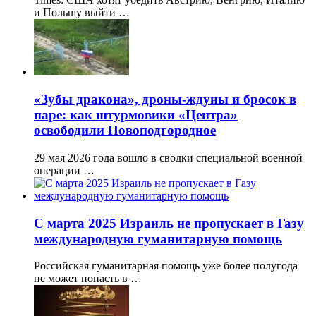
и Польшу выйти …
«Зубы дракона», дроны-ждуны и бросок в
паре: как штурмовики «Центра»
освободили Новоподгородное
29 мая 2026 года вошло в сводки специальной военной
операции …
С марта 2025 Израиль не пропускает в Газу
международную гуманитарную помощь
Российская гуманитарная помощь уже более полугода
не может попасть в …