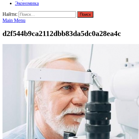
Экономика
Найти:
Main Menu
d2f544b9ca2112dbb83da5dc0a28ea4c