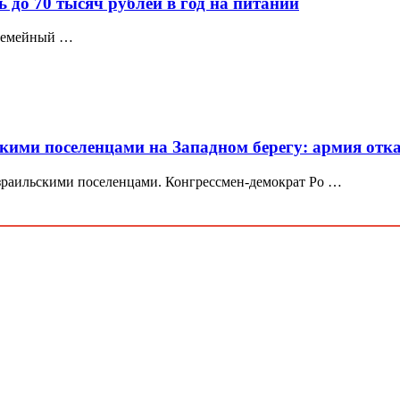
 до 70 тысяч рублей в год на питании
 семейный …
кими поселенцами на Западном берегу: армия отк
зраильскими поселенцами. Конгрессмен-демократ Ро …