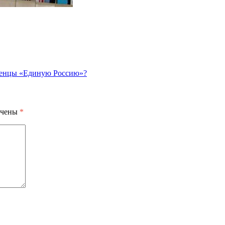
женцы «Единую Россию»?
ечены
*