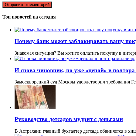
Топ новостей на сегодня
Почему банк может заблокировать вашу поку
Знакомая ситуация? Вы хотите оплатить покупку в интер
И снова чиновник, но уже «ценой» в полтор
Замоскворецкий суд Москвы удовлетворил требования Ге
Руководство детсадов мудрит с деньгами
В Астрахани главный бухгалтер детсада обвиняется в х