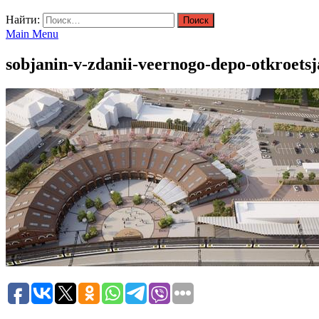
Найти:
Main Menu
sobjanin-v-zdanii-veernogo-depo-otkroets