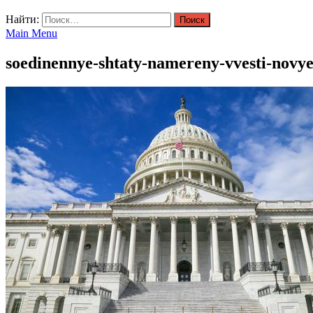
Найти:
Main Menu
soedinennye-shtaty-namereny-vvesti-novye