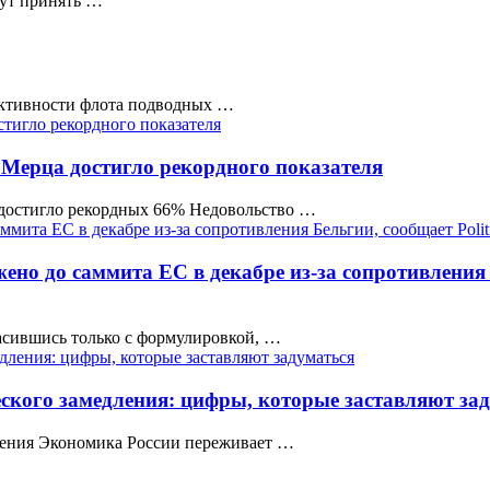
гут принять …
ктивности флота подводных …
 Мерца достигло рекордного показателя
а достигло рекордных 66% Недовольство …
но до саммита ЕС в декабре из-за сопротивления Б
асившись только с формулировкой, …
еского замедления: цифры, которые заставляют за
дления Экономика России переживает …