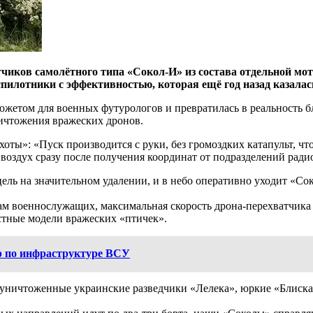
тчиков самолётного типа «Сокол-И» из состава отдельной мо
еспилотники с эффективностью, которая ещё год назад казалас
южетом для военных футурологов и превратилась в реальность 
ничтожения вражеских дронов.
ты»: «Пуск производится с руки, без громоздких катапульт, чт
воздух сразу после получения координат от подразделений ради
ль на значительном удалении, и в небо оперативно уходит «Сок
м военнослужащих, максимальная скорость дрона-перехватчика п
остные модели вражеских «птичек».
р по инфраструктуре ВСУ
 уничтоженные украинские разведчики «Лелека», юркие «Блиска