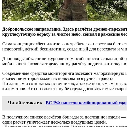
Добропольское направление. Здесь расчёты дронов-перехва
круглосуточную борьбу за чистое небо, сбивая вражеские б
Сама концепция «беспилотного истребителя» перестала быть с
недорогой, лёгкий беспилотник, созданный для перехвата и у
Дроноводы объяснили журналистам особенности «соколиной охо
мобильность позволяет дежурному расчёту поднять «птичку» в 
Современные средства мониторинга засекают малоразмерную це
в качестве которой может использоваться ручная граната.
По данным из открытых источников, а также по прямым отзыва
километров. Это позволяет ему без труда догонять самые скор
Читайте также »
ВС РФ нанесли комбинированный уда
В послужном списке расчётов бригады за последние недели —
один расчёт уничтожает несколько воздушных целей.