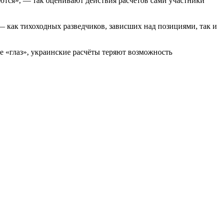
ются», — так оценивают действия расчётов сами участники
— как тихоходных разведчиков, зависших над позициями, так и
«глаз», украинские расчёты теряют возможность