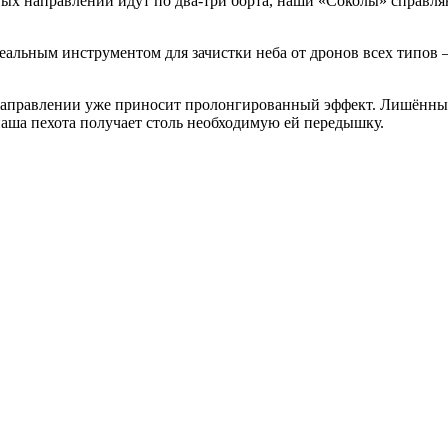
ных направлений идут по два-три борта, наши «Соколы» справля
еальным инструментом для зачистки неба от дронов всех типов 
правлении уже приносит пролонгированный эффект. Лишённые 
наша пехота получает столь необходимую ей передышку.