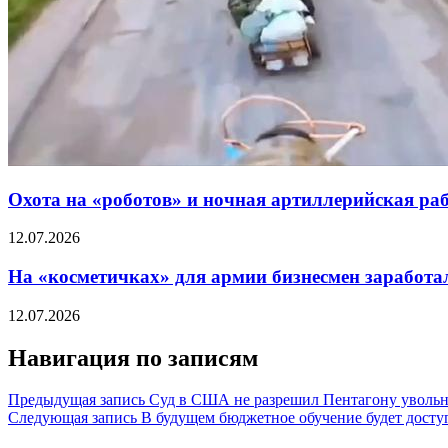
Охота на «роботов» и ночная артиллерийская р
12.07.2026
На «косметичках» для армии бизнесмен заработал
12.07.2026
Навигация по записям
Предыдущая запись
Суд в США не разрешил Пентагону увольн
Следующая запись
В будущем бюджетное обучение будет досту