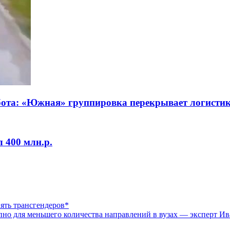
абота: «Южная» группировка перекрывает логисти
 400 млн.р.
ять трансгендеров*
пно для меньшего количества направлений в вузах — эксперт И