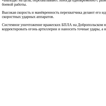
«Выходят на цель, перехватывают. Иногда одновременно с раз
боевой работы.
Высокая скорость и манёвренность перехватчика делают его ид
скоростных ударных аппаратов.
Системное уничтожение вражеских БПЛА на Добропольском на
корректировать огонь артиллерии и наносить точные удары, а 