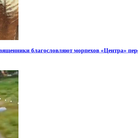
 священники благословляют морпехов «Центра» пе