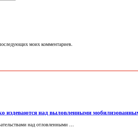
ля последующих моих комментариев.
око издеваются над выловленными мобилизованн
евательствами над отловленными …