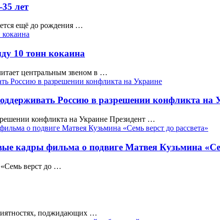
-35 лет
ется ещё до рождения …
нду 10 тонн кокаина
считает центральным звеном в …
поддерживать Россию в разрешении конфликта на 
зрешении конфликта на Украине Президент …
вые кадры фильма о подвиге Матвея Кузьмина «Сем
 «Семь верст до …
приятностях, поджидающих …