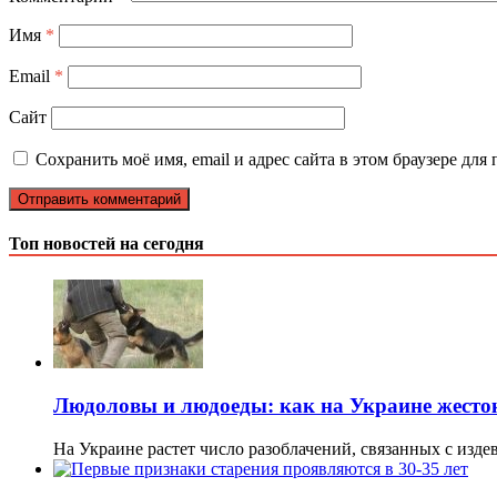
Имя
*
Email
*
Сайт
Сохранить моё имя, email и адрес сайта в этом браузере д
Топ новостей на сегодня
Людоловы и людоеды: как на Украине жест
На Украине растет число разоблачений, связанных с изд