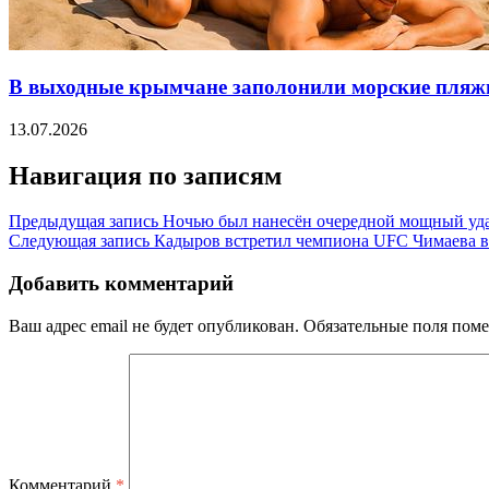
В выходные крымчане заполонили морские пляж
13.07.2026
Навигация по записям
Предыдущая запись
Ночью был нанесён очередной мощный уда
Следующая запись
Кадыров встретил чемпиона UFC Чимаева в 
Добавить комментарий
Ваш адрес email не будет опубликован.
Обязательные поля пом
Комментарий
*