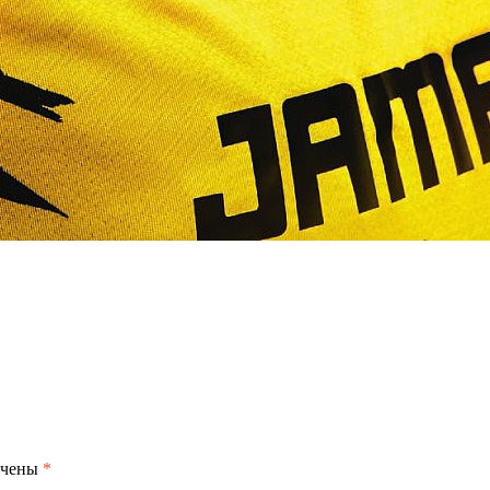
ечены
*