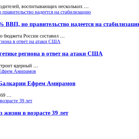
родителей, воспитывающих нескольких …
% ВВП, но правительство надеется на стабилизац
го бюджета России составил …
гетике региона в ответ на атаки США
строит ядерный …
-Балкарии Ефрем Амирамов
 69 …
 жизни в возрасте 39 лет