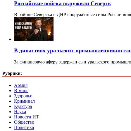
Российские войска окружили Северск
В районе Северска в ДНР вооружённые силы России вп
В династиях уральских промышленников сло
За финансовую аферу задержан сын уральского промышл
Рубрики:
Армия
В мире
Здоровье
Криминал
Культура
Наука
Новости ИТ
Общество
Политика