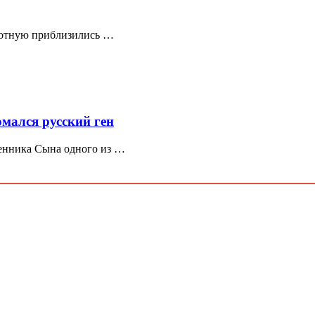
лотную приблизились …
мался русский ген
енника Сына одного из …