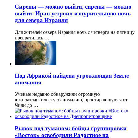
Сирены — можно выйти, сирены — можно
выйти: Иран устроил изнурительную ночь
для севера Израиля
Для жителей севера Израиля ночь с четверга на пятницу
превратилась …
Под Африкой найдена угрожающая Земле
аномалия
Ученые недавно обнаружили огромную
южноатлантическую аномалию, простирающуюся от
Чили до …
Рывок под туманом: бойцы группировки
«Восток» освободили Радостное на