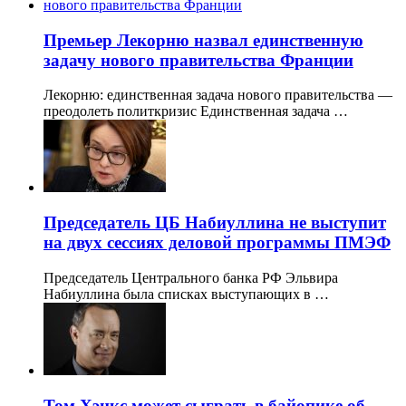
Премьер Лекорню назвал единственную
задачу нового правительства Франции
Лекорню: единственная задача нового правительства —
преодолеть политкризис Единственная задача …
Председатель ЦБ Набиуллина не выступит
на двух сессиях деловой программы ПМЭФ
Председатель Центрального банка РФ Эльвира
Набиуллина была списках выступающих в …
Том Хэнкс может сыграть в байопике об