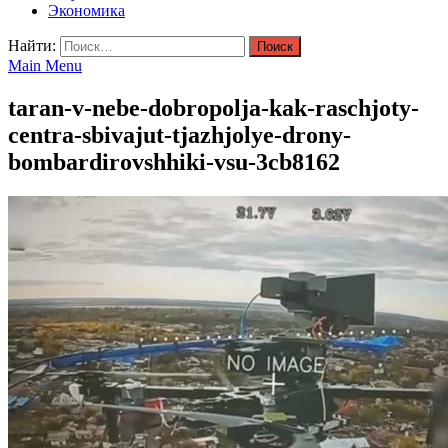
Экономика
Найти:
Main Menu
taran-v-nebe-dobropolja-kak-raschjoty-
centra-sbivajut-tjazhjolye-drony-
bombardirovshhiki-vsu-3cb8162