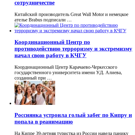
сотрудничестве
Китайский производитель Great Wall Motor и немецкое
ателье Brabus подписали …
Координационный Центр по
противодействию терроризму и экстремизму
начал свою работу в КЧГУ
Координационный Центр Карачаево-Черкесского
государственного университета имени У.Д. Алиева,
созданный при …
Россиянка устроила голый забег по Кипру и
попала в реанимацию
На Кипре 39-летняя туристка из России навела панику