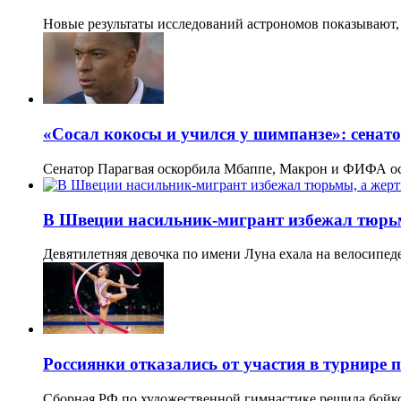
Новые результаты исследований астрономов показывают,
«Сосал кокосы и учился у шимпанзе»: сенато
Сенатор Парагвая оскорбила Мбаппе, Макрон и ФИФА о
В Швеции насильник-мигрант избежал тюрьм
Девятилетняя девочка по имени Луна ехала на велосипед
Россиянки отказались от участия в турнире
Сборная РФ по художественной гимнастике решила бойк