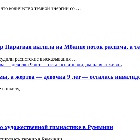
 что количество темной энергии со …
р Парагвая вылила на Мбаппе поток расизма, а те
судили расистские высказывания …
ы, а жертва — девочка 9 лет — осталась инвалид
е в школу, …
 по художественной гимнастике в Румынии
отировать турнир в Румынии …