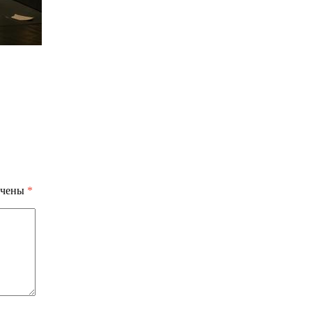
ечены
*