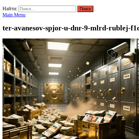
Найти:
Main Menu
ter-avanesov-spjor-u-dnr-9-mlrd-rublej-f1