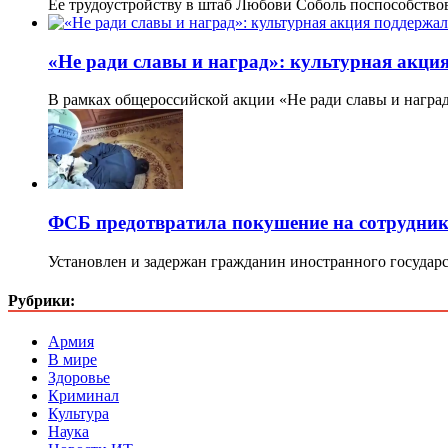
Ее трудоустройству в штаб Любови Соболь поспособств
«Не ради славы и наград»: культурная акция
В рамках общероссийской акции «Не ради славы и награ
ФСБ предотвратила покушение на сотрудни
Установлен и задержан гражданин иностранного государ
Рубрики:
Армия
В мире
Здоровье
Криминал
Культура
Наука