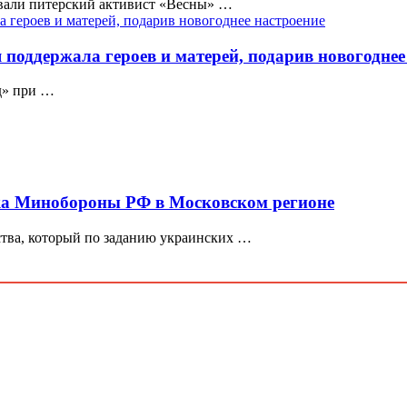
овали питерский активист «Весны» …
 поддержала героев и матерей, подарив новогоднее
д» при …
ка Минобороны РФ в Московском регионе
ства, который по заданию украинских …