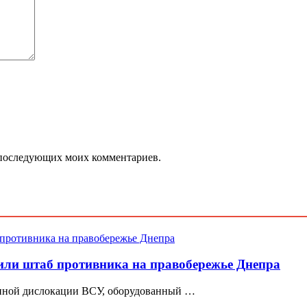
ля последующих моих комментариев.
ли штаб противника на правобережье Днепра
нной дислокации ВСУ, оборудованный …