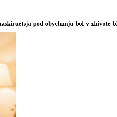
maskiruetsja-pod-obychnuju-bol-v-zhivote-b