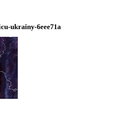
licu-ukrainy-6eee71a