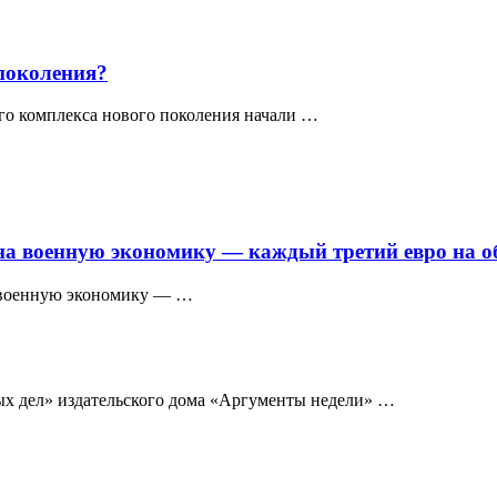
 поколения?
го комплекса нового поколения начали …
на военную экономику — каждый третий евро на о
т военную экономику — …
х дел» издательского дома «Аргументы недели» …