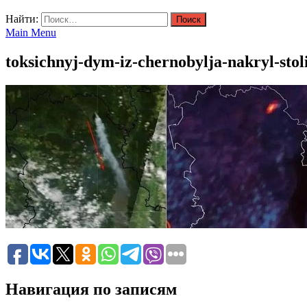
Найти:
Main Menu
toksichnyj-dym-iz-chernobylja-nakryl-sto
Навигация по записям