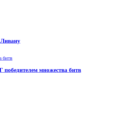
…
 Ливану
Г победителем множества битв