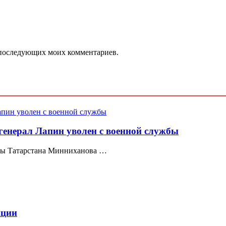
ля последующих моих комментариев.
енерал Лапин уволен с военной службы
авы Татарстана Минниханова …
пции