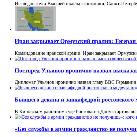
Исследователи Высшей школы экономики, Санкт-Петербу
Иран закрывает Ормузский пролив: Тегеран 
Командование иранской армии: Иран закрывает Ормузски
Постпред Ульянов иронично назвал высказа
Дипломат Ульянов иронично назвал главу ВВС Германи
Бывшего декана и завкафедрой ростовского 
В Кировском районном суде Ростова-на-Дону стартовало
«Без службы в армии гражданство не получи