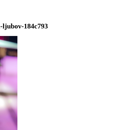
a-ljubov-184c793