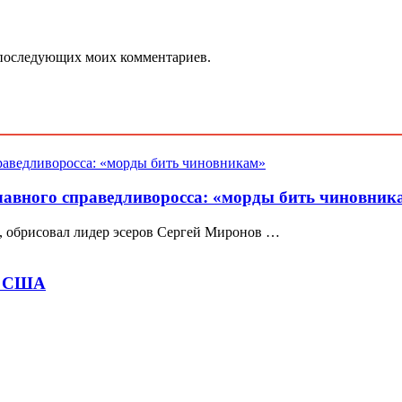
ля последующих моих комментариев.
лавного справедливоросса: «морды бить чиновник
, обрисовал лидер эсеров Сергей Миронов …
ду США