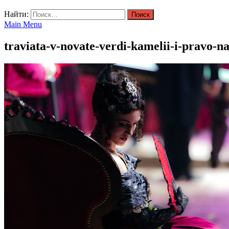
Найти:
Main Menu
traviata-v-novate-verdi-kamelii-i-pravo-n