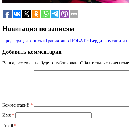
Навигация по записям
Предыдущая запись
«Травиата» в НОВАТе: Верди, камелии и п
Добавить комментарий
Ваш адрес email не будет опубликован.
Обязательные поля пом
Комментарий
*
Имя
*
Email
*