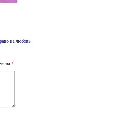
раво на любовь
ечены
*