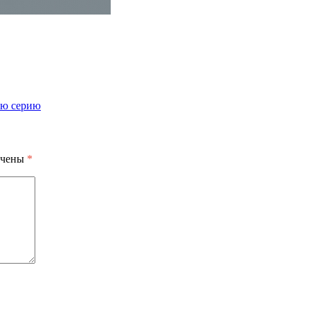
ую серию
ечены
*