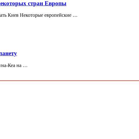
 некоторых стран Европы
ивать Киев Некоторые европейские …
ланету
уна-Кеа на …