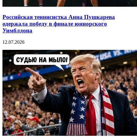
Российская теннисистка Анна Пушкарева
одержала победу в финале юниорского
Уимблдона
12.07.2026