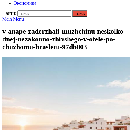
Экономика
Найти:
Main Menu
v-anape-zaderzhali-muzhchinu-neskolko-
dnej-nezakonno-zhivshego-v-otele-po-
chuzhomu-brasletu-97db003