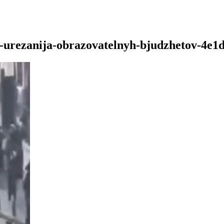
-za-urezanija-obrazovatelnyh-bjudzhetov-4e1