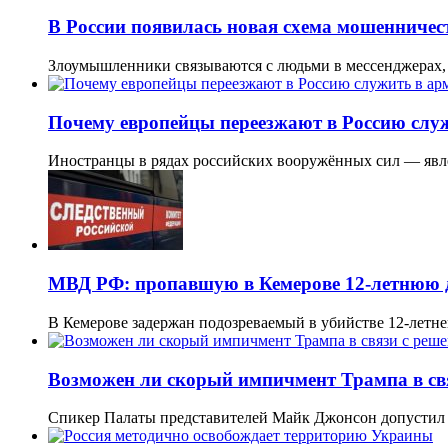
В России появилась новая схема мошенничес
Злоумышленники связываются с людьми в мессенджерах, 
Почему европейцы переезжают в Россию слу
Иностранцы в рядах российских вооружённых сил — явл
МВД РФ: пропавшую в Кемерове 12-летнюю 
В Кемерове задержан подозреваемый в убийстве 12-летн
Возможен ли скорый импичмент Трампа в св
Спикер Палаты представителей Майк Джонсон допустил