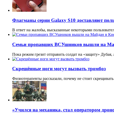
Флагманы серии Galaxy S10 доставляют поль
В ответ на жалобы, высказанные некоторыми пользовате
Семьи пропавших ВСУшников вышли на Май
Пока режим грезит отправить солдат на «защиту» Дубая,
Скрещённые ноги могут вызвать тромбоз
Физиотерапевты рассказали, почему не стоит скрещивать 
«Учился на механика, стал оператором дрон