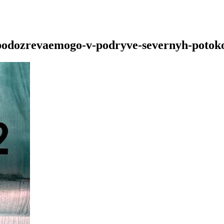
v-podozrevaemogo-v-podryve-severnyh-potok