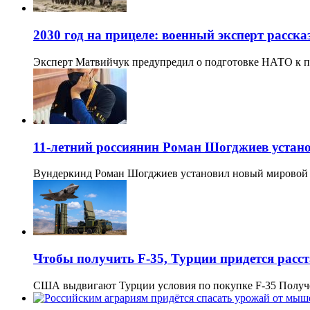
2030 год на прицеле: военный эксперт расск
Эксперт Матвийчук предупредил о подготовке НАТО к 
11-летний россиянин Роман Шогджиев устан
Вундеркинд Роман Шогджиев установил новый мировой р
Чтобы получить F-35, Турции придется расст
США выдвигают Турции условия по покупке F-35 Полу