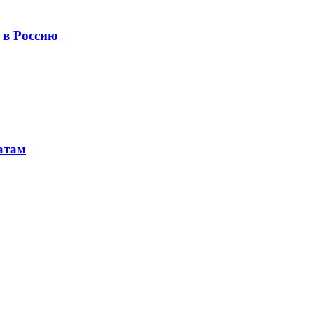
 в Россию
атам