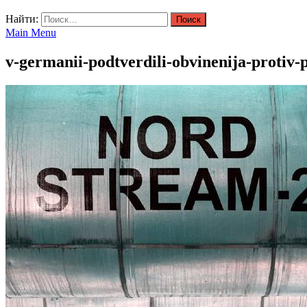
Найти:
Main Menu
v-germanii-podtverdili-obvinenija-proti