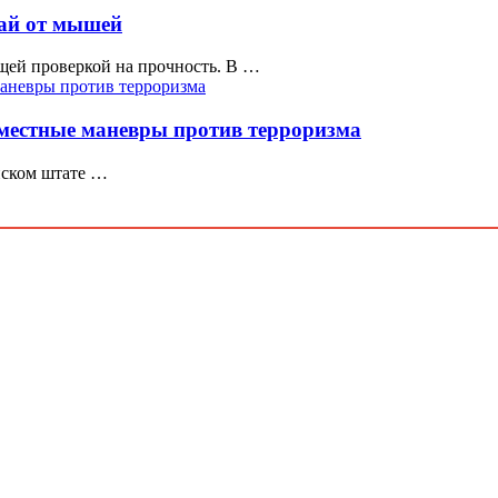
жай от мышей
ящей проверкой на прочность. В …
вместные маневры против терроризма
йском штате …