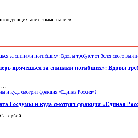
ля последующих моих комментариев.
еперь прячешься за спинами погибших»: Вдовы треб
: …
тата Госдумы и куда смотрит фракция «Единая Рос
» Сафарбий …