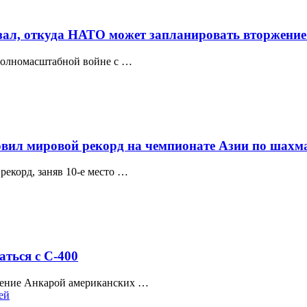
азал, откуда НАТО может запланировать вторжение
полномасштабной войне с …
овил мировой рекорд на чемпионате Азии по шахм
екорд, заняв 10-е место …
аться с C-400
чение Анкарой американских …